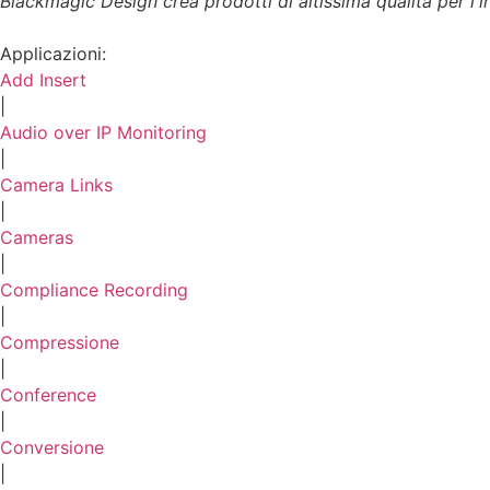
Blackmagic Design crea prodotti di altissima qualità per l'i
Applicazioni:
Add Insert
|
Audio over IP Monitoring
|
Camera Links
|
Cameras
|
Compliance Recording
|
Compressione
|
Conference
|
Conversione
|