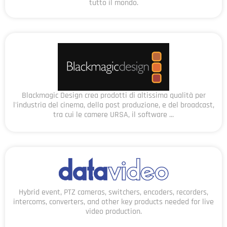
tutto il mondo.
Blackmagic Design crea prodotti di altissima qualità per
l'industria del cinema, della post produzione, e del broadcast,
tra cui le camere URSA, il software ...
Hybrid event, PTZ cameras, switchers, encoders, recorders,
intercoms, converters, and other key products needed for live
video production.