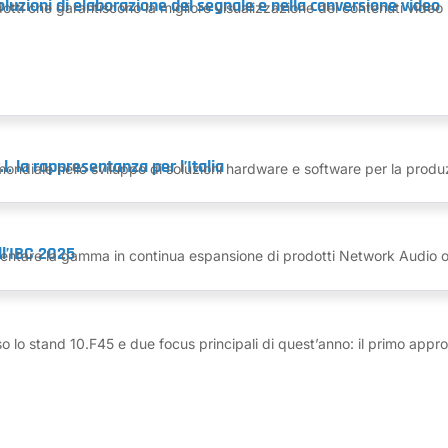
soluzioni di elaborazione del segnale e nella conversione video
ti che garantiscono la migliore visualizzazione dei contenuti video in
l. la rappresentanza per l’Italia
diale nello sviluppo di soluzioni hardware e software per la produzi
l’IBC 2025
ntare la gamma in continua espansione di prodotti Network Audio over
 lo stand 10.F45 e due focus principali di quest’anno: il primo appro