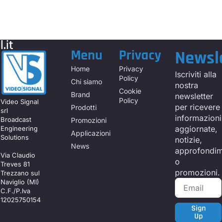
.it
Menu
Privacy
Newsl
Home
Privacy
Iscriviti alla
Policy
Chi siamo
nostra
Cookie
Brand
newsletter
Policy
Video Signal
per ricevere
Prodotti
srl
informazioni
Broadcast
Promozioni
aggiornate,
Engineering
Applicazioni
Solutions
notizie,
News
approfondim
Via Claudio
o
Treves 81
promozioni.
Trezzano sul
Naviglio (MI)
C.F./P.Iva
12025750154
Sign
Up