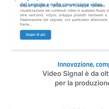
del segnale e nella conversione video
InSync progetta, produce e sviluppa prodotti c
visualizzazione dei contenuti video in qualsiasi flusso
oltre vent’anni, InSync sviluppa prodotti hardware e
l’elaborazione del segnale, con particolare attenzione
frame...
Scopri di più
Innovazione, compe
Video Signal è da olt
per la produzion