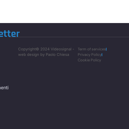
etter
Copyright© 2024 Videosignal -
Term of services
web design by Paolo Chiesa
Privacy Policy
Cookie Policy
enti