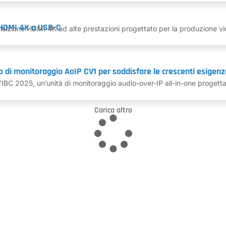
 HDMI 4K a USB-C
sizione HDMI 4K ad alte prestazioni progettato per la produzione vid
 di monitoraggio AoIP CV1 per soddisfare le crescenti esigenze 
IBC 2025, un’unità di monitoraggio audio-over-IP all-in-one progettata
Carica altro