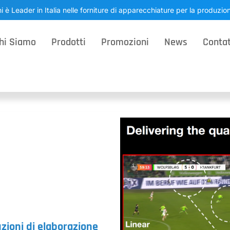
i è Leader in Italia nelle forniture di apparecchiature per la produzi
hi Siamo
Prodotti
Promozioni
News
Contat
uzioni di elaborazione