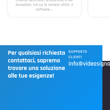
cinema, della post produzione, e del
broadcast, tra cui le camere URSA, il
software ...
Per qualsiasi richiesta
SUPPORTO
CLIENTI
contattaci, sapremo
info@videosignal
trovare una soluzione
alle tue esigenze!