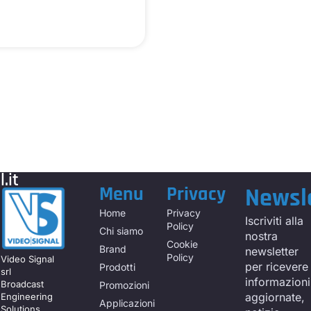
.it
Menu
Privacy
Newsl
Home
Privacy
Iscriviti alla
Policy
Chi siamo
nostra
Cookie
Brand
newsletter
Policy
Video Signal
per ricevere
Prodotti
srl
informazioni
Broadcast
Promozioni
aggiornate,
Engineering
Applicazioni
Solutions