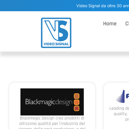
Video Signal da oltre 30 ann
Home
C
Leading de
quality,
Blackmagic Design crea prodotti di
p
altissima qualità per l'industria del