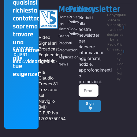
qualsiasi
Menu
Privacy
Newsletter
richiesta
Copyright©
Ter
contattaci,
Home
Privacy
Iscriviti
2024
m
Policy
alla
Chi
sapremo
Videosignal
of
siamo
Cookie
nostra
- web
ser
trovare
Policy
newsletter
design
vice
Brand
Video
by
s
una
per
Signal srl
Prodotti
Paolo
Priv
ricevere
soluzione
SUPPORTO
Broadcast
Chiesa
acy
Promozioni
informazioni
CLIENTI
Engineering
Poli
alle
Applicazioni
aggiornate,
cy
info@videosignal.it
Solutions
notizie,
News
Coo
tue
kie
approfondimenti
Via
esigenze!
Poli
o
Claudio
cy
promozioni.
Treves 81
Trezzano
sul
Naviglio
Sign
(MI)
Up
C.F./P.Iva
12025750154