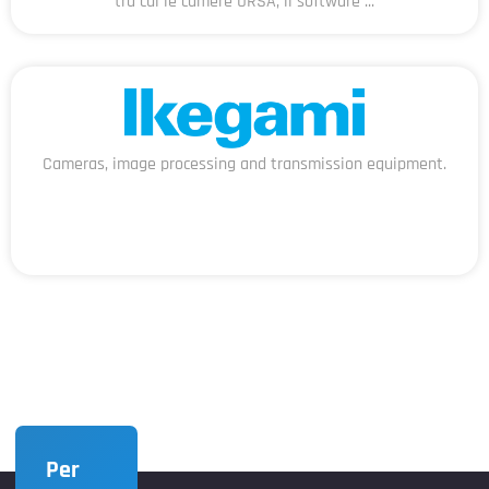
tra cui le camere URSA, il software ...
Cameras, image processing and transmission equipment.
Per