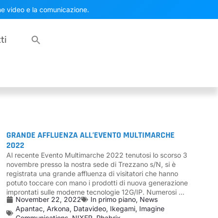
one video e la comunicazione.
ti
GRANDE AFFLUENZA ALL’EVENTO MULTIMARCHE
2022
Al recente Evento Multimarche 2022 tenutosi lo scorso 3
novembre presso la nostra sede di Trezzano s/N, si è
registrata una grande affluenza di visitatori che hanno
potuto toccare con mano i prodotti di nuova generazione
improntati sulle moderne tecnologie 12G/IP. Numerosi ...
November 22, 2022
In primo piano
,
News
Apantac
,
Arkona
,
Datavideo
,
Ikegami
,
Imagine
Communications
,
NIXER
,
Phabrix