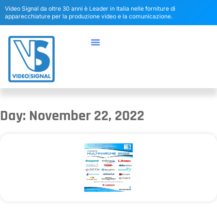
Video Signal da oltre 30 anni è Leader in Italia nelle forniture di
apparecchiature per la produzione video e la comunicazione.
Day: November 22, 2022