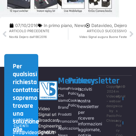
07/10/2016
In primo piano
,
News
Datavideo
,
Dejero
ARTICOLO PRECEDENTE
ARTICOLO SUCCESSIVO
Novità Dejero dall’IBC2016
Video Signal augura Buone Feste
Per
qualsiasi
Menu
Privacy
Newsletter
richiesta
Copyright©
Ter
contattaci,
Home
Privacy
Iscriviti
2024
m
Policy
alla
Chi
sapremo
Videosignal
of
siamo
Cookie
nostra
- web
ser
trovare
Policy
newsletter
design
vice
Brand
Video
by
s
una
per
Signal srl
Prodotti
Paolo
Priv
ricevere
soluzione
SUPPORTO
Broadcast
Chiesa
acy
Promozioni
informazioni
CLIENTI
Engineering
Poli
alle
Applicazioni
aggiornate,
cy
info@videosignal.it
Solutions
notizie,
News
Coo