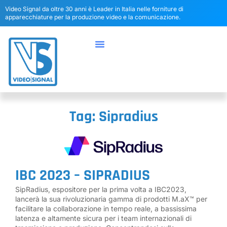
Video Signal da oltre 30 anni è Leader in Italia nelle forniture di
apparecchiature per la produzione video e la comunicazione.
Tag: Sipradius
IBC 2023 – SIPRADIUS
SipRadius, espositore per la prima volta a IBC2023,
lancerà la sua rivoluzionaria gamma di prodotti M.aX™ per
facilitare la collaborazione in tempo reale, a bassissima
latenza e altamente sicura per i team internazionali di