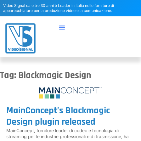
Video Signal da oltre 30 anni è Leader in Italia nelle forniture di
apparecchiature per la produzione video e la comunicazione.
Tag: Blackmagic Design
MainConcept’s Blackmagic
Design plugin released
MainConcept, fornitore leader di codec e tecnologia di
streaming per le industrie professionali e di trasmissione, ha