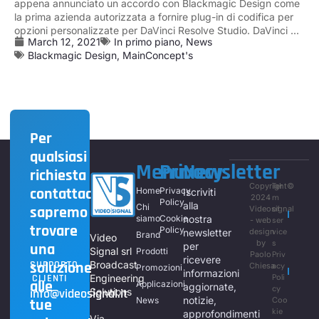
appena annunciato un accordo con Blackmagic Design come
la prima azienda autorizzata a fornire plug-in di codifica per
opzioni personalizzate per DaVinci Resolve Studio. DaVinci ...
March 12, 2021
In primo piano
,
News
Blackmagic Design
,
MainConcept's
Per
qualsiasi
Menu
Privacy
Newsletter
richiesta
Copyright©
Ter
contattaci,
Home
Privacy
Iscriviti
2024
m
Policy
alla
Chi
sapremo
Videosignal
of
siamo
Cookie
nostra
- web
ser
trovare
Policy
newsletter
design
vice
Brand
Video
by
s
una
per
Signal srl
Prodotti
Paolo
Priv
ricevere
soluzione
SUPPORTO
Broadcast
Chiesa
acy
Promozioni
informazioni
CLIENTI
Engineering
Poli
alle
Applicazioni
aggiornate,
cy
info@videosignal.it
Solutions
notizie,
News
Coo
tue
kie
approfondimenti
Via