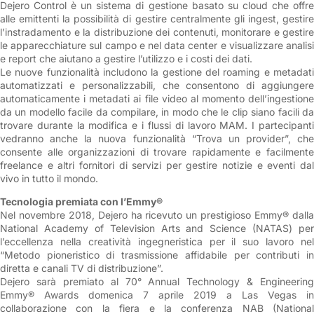
Dejero Control è un sistema di gestione basato su cloud che offre
alle emittenti la possibilità di gestire centralmente gli ingest, gestire
l’instradamento e la distribuzione dei contenuti, monitorare e gestire
le apparecchiature sul campo e nel data center e visualizzare analisi
e report che aiutano a gestire l’utilizzo e i costi dei dati.
Le nuove funzionalità includono la gestione del roaming e metadati
automatizzati e personalizzabili, che consentono di aggiungere
automaticamente i metadati ai file video al momento dell’ingestione
da un modello facile da compilare, in modo che le clip siano facili da
trovare durante la modifica e i flussi di lavoro MAM. I partecipanti
vedranno anche la nuova funzionalità “Trova un provider”, che
consente alle organizzazioni di trovare rapidamente e facilmente
freelance e altri fornitori di servizi per gestire notizie e eventi dal
vivo in tutto il mondo.
Tecnologia premiata con l’Emmy®
Nel novembre 2018, Dejero ha ricevuto un prestigioso Emmy® dalla
National Academy of Television Arts and Science (NATAS) per
l’eccellenza nella creatività ingegneristica per il suo lavoro nel
“Metodo pioneristico di trasmissione affidabile per contributi in
diretta e canali TV di distribuzione”.
Dejero sarà premiato al 70° Annual Technology & Engineering
Emmy® Awards domenica 7 aprile 2019 a Las Vegas in
collaborazione con la fiera e la conferenza NAB (National