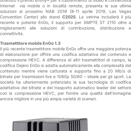
ottenuto il premio Emmy® per il trasferimento di video e connettività
Internet via mobile o in località remote, presenta le sue ultime
soluzioni al prossimo NAB 2019 (8-11 aprile 2019, Las Vegas
Convention Center) allo stand
C2025
. La vetrina includerà il pi
recente e potente EnGo, il supporto per SMPTE ST 2110 oltre a
miglioramenti alle soluzioni di contribuzione, distribuzione e
connettività.
Trasmettitore mobile EnGo 1.3
Il più recente trasmettitore mobile EnGo offre una maggiore potenza
di elaborazione per offrire una codifica adattativa del contenuto e
compressione HEVC. A differenza di altri trasmettitori di campo, la
codifica Dejero EnGo si adatta automaticamente alla complessità del
contenuto mentre viene catturata e supporta fino a 20 Mb/s di
bitrate per trasmissioni live e 1080p 50/60 – ideale per gli sport. La
società ha ulteriormente potenziato la sua tecnologia di codifica
adattativa del bitrate e del trasporto automatico leader del settore
con la compressione HEVC, per fornire una qualità dell’immagine
ancora migliore in una più ampia varietà di scenari.