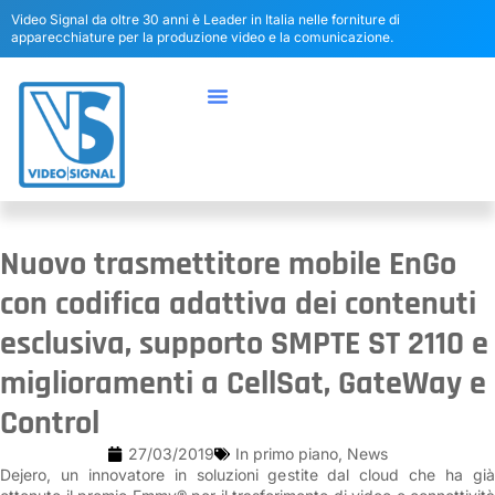
Video Signal da oltre 30 anni è Leader in Italia nelle forniture di
apparecchiature per la produzione video e la comunicazione.
Nuovo trasmettitore mobile EnGo
con codifica adattiva dei contenuti
esclusiva, supporto SMPTE ST 2110 e
miglioramenti a CellSat, GateWay e
Control
27/03/2019
In primo piano
,
News
Dejero, un innovatore in soluzioni gestite dal cloud che ha già