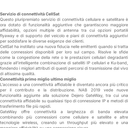
Servizio di connettività CellSat
Questo pluripremiato servizio di connettività cellulare e satellitare è
ora dotato di funzionalità aggiuntive che garantiscono maggiore
affidabilità, opzioni multiple di antenna tra cui opzioni portatili
flyaway e di supporto del veicolo e piani di connettività aggiuntivi
per soddisfare le diverse esigenze dei clienti.
CellSat ha instillato una nuova fiducia nelle emittenti quando si tratta
delle connessioni disponibili per loro sul campo. Risolve le sfide
come la congestione della rete o le prestazioni cellulari degradanti
grazie all’intelligente combinazione di satelliti IP cellulari e Ku-band,
fondendo i migliori attributi di questi percorsi di trasmissione dal vivo
di altissima qualità.
Connettività primo miglio ultimo miglio
L’accesso a una connettività affidabile è diventato ancora più critico
per il contributo e la distribuzione. NAB 2019 vede nuove
funzionalità aggiunte alla soluzione Dejero GateWay, tra cui una
connettività affidabile su qualsiasi tipo di connessione IP e metodi di
trasferimento file più rapidi.
GateWay offre connettività a larghezza di banda elevata
combinando più connessioni come cellulare e satellite e altre
tecnologie wireless, creando un throughput più elevato e una
maggiore affidabilità su una connessione sicura.