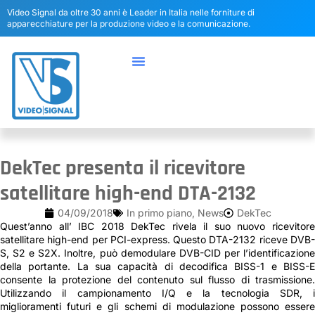
Video Signal da oltre 30 anni è Leader in Italia nelle forniture di
apparecchiature per la produzione video e la comunicazione.
DekTec presenta il ricevitore
satellitare high-end DTA-2132
04/09/2018
In primo piano
,
News
DekTec
Quest’anno all’ IBC 2018 DekTec rivela il suo nuovo ricevitore
satellitare high-end per PCI-express. Questo DTA-2132 riceve DVB-
S, S2 e S2X. Inoltre, può demodulare DVB-CID per l’identificazione
della portante. La sua capacità di decodifica BISS-1 e BISS-E
consente la protezione del contenuto sul flusso di trasmissione.
Utilizzando il campionamento I/Q e la tecnologia SDR, i
miglioramenti futuri e gli schemi di modulazione possono essere