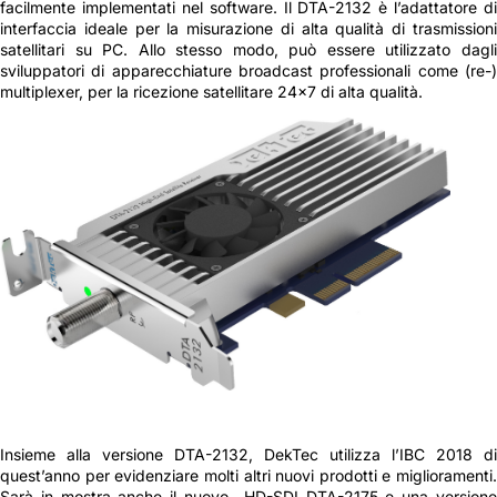
facilmente implementati nel software. Il DTA-2132 è l’adattatore di
interfaccia ideale per la misurazione di alta qualità di trasmissioni
satellitari su PC. Allo stesso modo, può essere utilizzato dagli
sviluppatori di apparecchiature broadcast professionali come (re-)
multiplexer, per la ricezione satellitare 24×7 di alta qualità.
Insieme alla versione DTA-2132, DekTec utilizza l’IBC 2018 di
quest’anno per evidenziare molti altri nuovi prodotti e miglioramenti.
Sarà in mostra anche il nuovo HD-SDI DTA-2175 e una versione