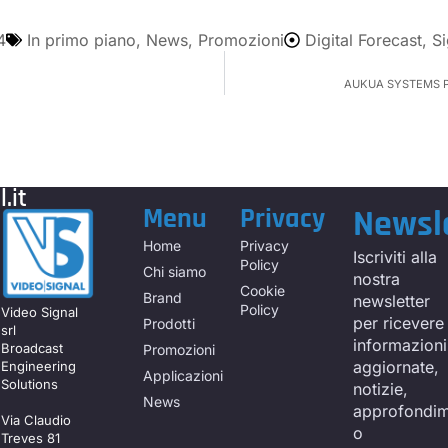
4
In primo piano
,
News
,
Promozioni
Digital Forecast
,
Si
AUKUA SYSTEMS PO
.it
Menu
Privacy
Newsl
Home
Privacy
Iscriviti alla
Policy
Chi siamo
nostra
Cookie
Brand
newsletter
Policy
Video Signal
per ricevere
Prodotti
srl
informazioni
Broadcast
Promozioni
aggiornate,
Engineering
Applicazioni
Solutions
notizie,
News
approfondim
Via Claudio
o
Treves 81