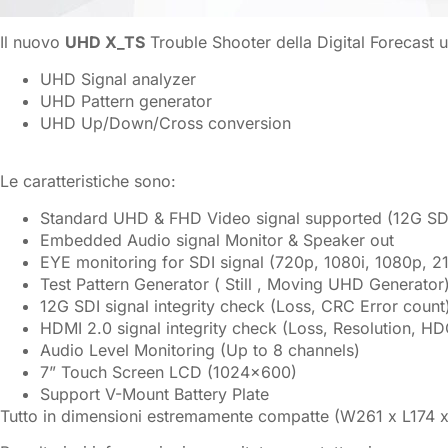
Il nuovo
UHD X_TS
Trouble Shooter della Digital Forecast u
UHD Signal analyzer
UHD Pattern generator
UHD Up/Down/Cross conversion
Le caratteristiche sono:
Standard UHD & FHD Video signal supported (12G SDI
Embedded Audio signal Monitor & Speaker out
EYE monitoring for SDI signal (720p, 1080i, 1080p, 2
Test Pattern Generator ( Still , Moving UHD Generator
12G SDI signal integrity check (Loss, CRC Error count
HDMI 2.0 signal integrity check (Loss, Resolution, H
Audio Level Monitoring (Up to 8 channels)
7” Touch Screen LCD (1024×600)
Support V-Mount Battery Plate
Tutto in dimensioni estremamente compatte (W261 x L174 