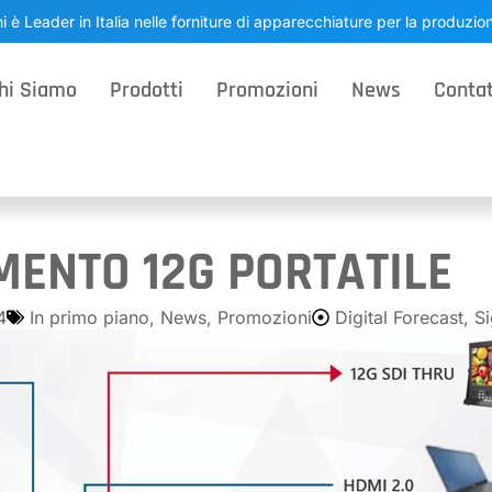
i è Leader in Italia nelle forniture di apparecchiature per la produzi
hi Siamo
Prodotti
Promozioni
News
Contat
MENTO 12G PORTATILE
4
In primo piano
,
News
,
Promozioni
Digital Forecast
,
Si