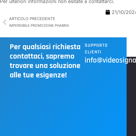
Per ulteriori informazioni non esitate a contattarci.
21/10/202
ARTICOLO PRECEDENTE
IMPERDIBILE PROMOZIONE PHABRIX
Per qualsiasi richiesta
SUPPORTO
CLIENTI
contattaci, sapremo
info@videosignal
trovare una soluzione
alle tue esigenze!