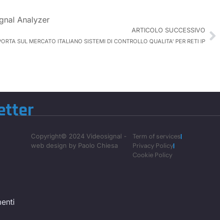
gnal Analyzer
ARTICOLO SUCCESSIVO
RTA SUL MERCATO ITALIANO SISTEMI DI CONTROLLO QUALITA’ PER RETI IP
etter
Copyright© 2024 Videosignal -
Term of services
web design by Paolo Chiesa
Privacy Policy
Cookie Policy
enti