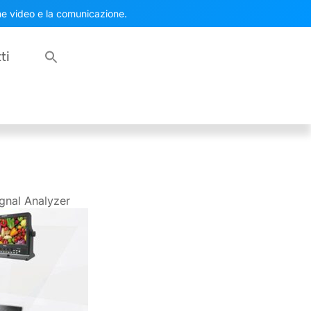
one video e la comunicazione.
ti
gnal Analyzer