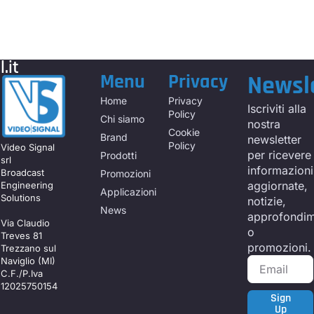
.it
Menu
Privacy
Newsl
Home
Privacy
Iscriviti alla
Policy
Chi siamo
nostra
Cookie
Brand
newsletter
Policy
Video Signal
per ricevere
Prodotti
srl
informazioni
Broadcast
Promozioni
aggiornate,
Engineering
Applicazioni
Solutions
notizie,
News
approfondim
Via Claudio
o
Treves 81
promozioni.
Trezzano sul
Naviglio (MI)
C.F./P.Iva
12025750154
Sign
Up