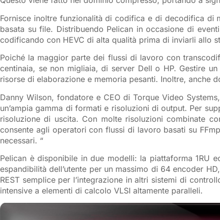
Questo viene fatto nel dominio compresso, portando a signific
Fornisce inoltre funzionalità di codifica e di decodifica 
basata su file. Distribuendo Pelican in occasione di eventi 
codificando con HEVC di alta qualità prima di inviarli allo s
Poiché la maggior parte dei flussi di lavoro con transcod
centinaia, se non migliaia, di server Dell o HP. Gestire 
risorse di elaborazione e memoria pesanti. Inoltre, anche d
Danny Wilson, fondatore e CEO di Torque Video Systems, h
un’ampia gamma di formati e risoluzioni di output. Per supp
risoluzione di uscita. Con molte risoluzioni combinate con
consente agli operatori con flussi di lavoro basati su FFm
necessari. “
Pelican è disponibile in due modelli: la piattaforma 1RU e
espandibilità dell’utente per un massimo di 64 encoder HD, a
REST semplice per l’integrazione in altri sistemi di control
intensive a elementi di calcolo VLSI altamente paralleli.