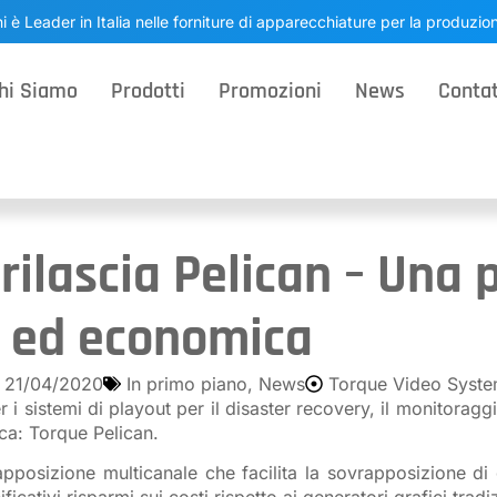
i è Leader in Italia nelle forniture di apparecchiature per la produzi
hi Siamo
Prodotti
Promozioni
News
Contat
ilascia Pelican – Una 
e ed economica
21/04/2020
In primo piano
,
News
Torque Video Syst
 sistemi di playout per il disaster recovery, il monitoraggio
ca: Torque Pelican.
pposizione multicanale che facilita la sovrapposizione di 