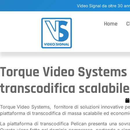
Video Signal da oltre 30 ann
Home
C
Torque Video Systems r
transcodifica scalabil
Torque Video Systems, fornitore di soluzioni innovative per i
piattaforma di transcodifica di massa scalabile ed economi
La piattaforma di transcodifica Pelican presenta una sovra