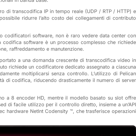
zionali in banda base.
oro di transcodifica IP in tempo reale (UDP / RTP / HTTP) e
possibile ridurre l’alto costo dei collegamenti di contributo
o codificatori software, non è raro vedere data center con
La codifica software è un processo complesso che richiede
azione, raffreddamento e manutenzione.
portato a una domanda crescente di transcodifica video in
nuto richiede un codificatore dedicato assegnato a ciascuna
amente moltiplicarsi senza controllo. L’utilizzo di Pelican
tà di codifica, riducendo drasticamente il numero di server
fino a 8 encoder HD, mentre il modello basato su slot offre
i facile utilizzo per il controllo diretto, insieme a un’API
odec hardware NetInt Codensity ™, che trasferisce operazioni