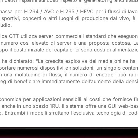
ativi risparmi sui costi rispetto ai generatori grafici tradi
di massa per H.264 / AVC e H.265 / HEVC per i flussi di lav
sportivi, concerti o altri luoghi di produzione dal vivo, è 
tudio.
ifica OTT utilizza server commerciali standard che eseguon
un numero così elevato di server è una proposta costosa. 
opo il costo iniziale del capitale, ci sono costi di aliment
a dichiarato: “La crescita esplosiva dei media online ha 
ortare numerosi dispositivi e risoluzioni, un singolo conte
 una moltitudine di flussi, il numero di encoder può rapid
peg di beneficiare immediatamente dell’aumento della densi
conomica per applicazioni sensibili ai costi che fornisce 
nche in uno spazio 1RU. Il sistema offre una GUI web-based d
lo. Entrambi i modelli sfruttano l’esclusiva tecnologia di c