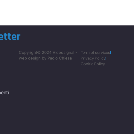
etter
Copyright© 2024 Videosignal -
Term of services
web design by Paolo Chiesa
Privacy Policy
Cookie Policy
enti