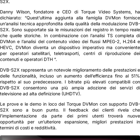
S2X.
Danny Wilson, fondatore e CEO di Torque Video Systems, ha
dichiarato: “Quest’ultima aggiunta alla famiglia DVMon fornisce
un’analisi tecnica approfondita della qualità della modulazione DVB-
S2X. Sono supportate sia le misurazioni del registro in tempo reale
che quelle storiche. In combinazione con l’analisi TS completa di
DVMon e l’analisi del contenuto video dei flussi MPEG-2, H.264 e
HEVC, DVMon diventa un dispositivo imperativo ma conveniente
per operatori satellitari, teletrasporti, centri di riproduzione dei
contenuti e operatori DTH “.
DVB-S2X rappresenta un notevole miglioramento delle prestazioni e
delle funzionalità, incluso un aumento dell’efficienza fino al 51%
rispetto al suo predecessore. I bitrate più elevati compatibili con
DVB-S2X consentono una più ampia adozione dei servizi di
televisione ad alta definizione (UHDTV).
Le prove e le demo in loco del Torque DVMon con supporto DVB-
S2X sono a buon punto. Il feedback dei clienti rivela che
l’implementazione da parte dei primi utenti troverà nuove
opportunità per un’ulteriore espansione, migliori prestazioni in
termini di costi e redditività.