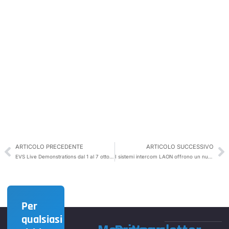
ARTICOLO PRECEDENTE
ARTICOLO SUCCESSIVO
EVS Live Demonstrations dal 1 al 7 ottobre 2020
I sistemi intercom LAON offrono un nuovo concetto per comunicare
Per
qualsiasi