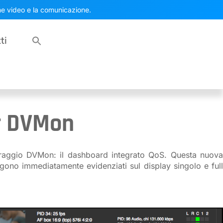
one video e la comunicazione.
ti
r DVMon
oraggio DVMon: il dashboard integrato QoS. Questa nuova
ngono immediatamente evidenziati sul display singolo e full