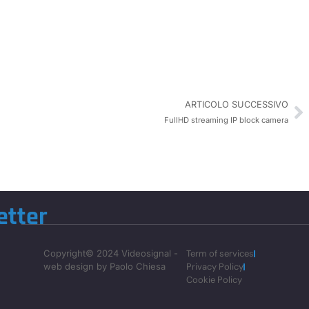
ARTICOLO SUCCESSIVO
FullHD streaming IP block camera
etter
Copyright© 2024 Videosignal -
Term of services
web design by Paolo Chiesa
Privacy Policy
Cookie Policy