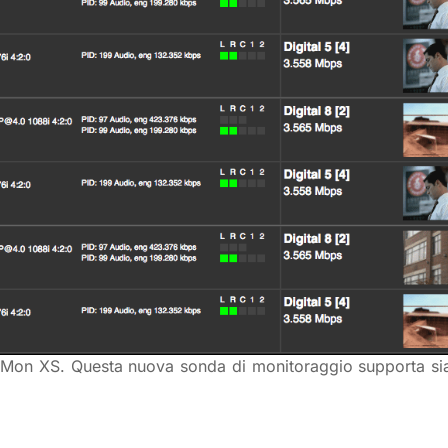
DVMon XS. Questa nuova sonda di monitoraggio supporta sia 