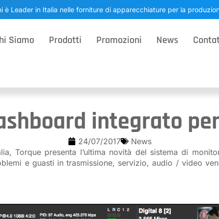
i è Leader in Italia nelle forniture di apparecchiature per la produzi
hi Siamo
Prodotti
Promozioni
News
Contat
ashboard integrato pe
24/07/2017
News
a, Torque presenta l’ultima novità del sistema di monit
oblemi e guasti in trasmissione, servizio, audio / video ve