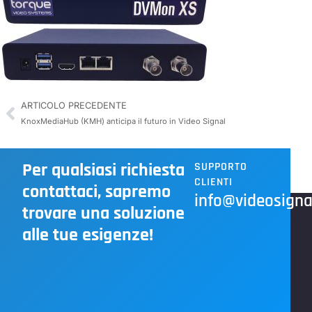
ARTICOLO PRECEDENTE
KnoxMediaHub (KMH) anticipa il futuro in Video Signal
Per qualsiasi richiesta
SUPPORTO
CLIENTI
contattaci, sapremo
info@videosignal
trovare una soluzione
alle tue esigenze!