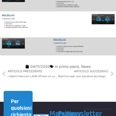
04/11/2020
In primo piano
,
News
ARTICOLO PRECEDENTE
ARTICOLO SUCCESSIVO
I sistemi intercom LAON offrono un nuovo concetto per comunicare
MainConcept: una soluzione tecnologica avvincente
Per
qualsiasi
Menu
Privacy
Newsletter
richiesta