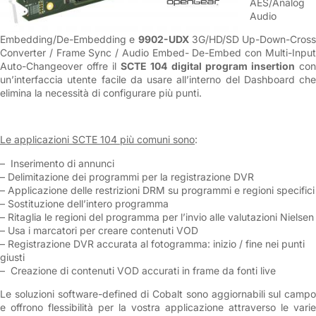
AES/Analog
Audio
Embedding/De-Embedding e
9902-UDX
3G/HD/SD Up-Down-Cross
Converter / Frame Sync / Audio Embed- De-Embed con Multi-Input
Auto-Changeover offre il
SCTE 104
digital program insertion
con
un’interfaccia utente facile da usare all’interno del Dashboard che
elimina la necessità di configurare più punti.
Le applicazioni SCTE 104 più comuni sono
:
– Inserimento di annunci
– Delimitazione dei programmi per la registrazione DVR
– Applicazione delle restrizioni DRM su programmi e regioni specifici
– Sostituzione dell’intero programma
– Ritaglia le regioni del programma per l’invio alle valutazioni Nielsen
– Usa i marcatori per creare contenuti VOD
– Registrazione DVR accurata al fotogramma: inizio / fine nei punti
giusti
– Creazione di contenuti VOD accurati in frame da fonti live
Le soluzioni software-defined di Cobalt sono aggiornabili sul campo
e offrono flessibilità per la vostra applicazione attraverso le varie