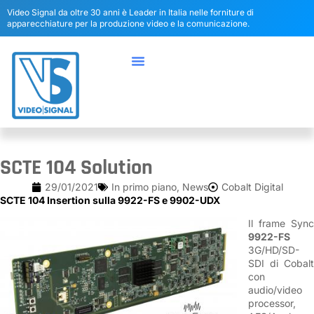
Video Signal da oltre 30 anni è Leader in Italia nelle forniture di
apparecchiature per la produzione video e la comunicazione.
SCTE 104 Solution
29/01/2021
In primo piano
,
News
Cobalt Digital
SCTE 104 Insertion sulla 9922-FS e 9902-UDX
Il frame Sync
9922-FS
3G/HD/SD-
SDI di Cobalt
con
audio/video
processor,