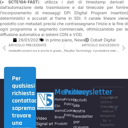
(+ SCTE104-FAST
): utilizza i dati di timestamp derivati ​​
dall’automazione della trasmissione e dal timecode per fornire
l’incorporamento di messaggi DPI (Digital Program Insertion)
deterministici e accurati al frame in SDI. Il canale lineare viene
prodotto con metadati precisi che contrassegnano l’inizio e la fine di
ogni programma e segmento commerciale, ottimizzandolo per la
diffusione automatica ai sistemi CDN e VOD.
29/01/2021
In primo piano
,
News
Cobalt Digital
ARTICOLO PRECEDENTE
ARTICOLO SUCCESSIVO
media4Kconnect ora è anche in grado di far fronte a risoluzioni Ultrawide di 5120×1440 per 60Hz con tempo di latenza <2ms !!
PlayBox Technology: il produttore internazionale n. 1 di “Channel in a Box”
Per
qualsiasi
Menu
Privacy
Newsletter
richiesta
Copyright©
Ter
contattaci,
Home
Privacy
Iscriviti
2024
m
Policy
alla
Chi
sapremo
Videosignal
of
siamo
Cookie
nostra
- web
ser
trovare
Policy
newsletter
design
vice
Brand
Video
by
s
una
per
Signal srl
Prodotti
Paolo
Priv
ricevere