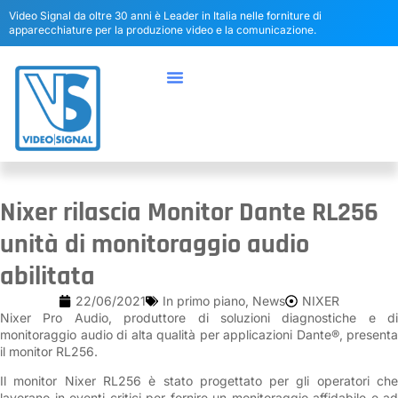
Video Signal da oltre 30 anni è Leader in Italia nelle forniture di
apparecchiature per la produzione video e la comunicazione.
Nixer rilascia Monitor Dante RL256
unità di monitoraggio audio
abilitata
22/06/2021
In primo piano
,
News
NIXER
Nixer Pro Audio, produttore di soluzioni diagnostiche e di
monitoraggio audio di alta qualità per applicazioni Dante®, presenta
il monitor RL256.
Il monitor Nixer RL256 è stato progettato per gli operatori che
lavorano in eventi critici per fornire un monitoraggio affidabile e ad