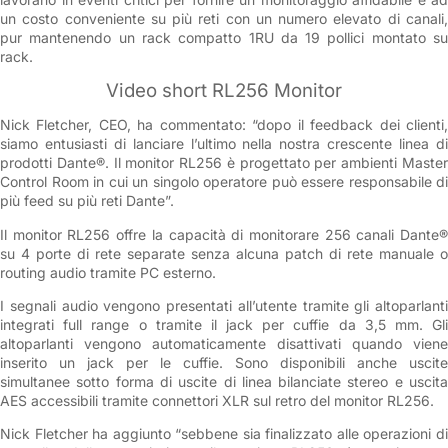
un costo conveniente su più reti con un numero elevato di canali,
pur mantenendo un rack compatto 1RU da 19 pollici montato su
rack.
Video short RL256 Monitor
Nick Fletcher, CEO, ha commentato: “dopo il feedback dei clienti,
siamo entusiasti di lanciare l’ultimo nella nostra crescente linea di
prodotti Dante®. Il monitor RL256 è progettato per ambienti Master
Control Room in cui un singolo operatore può essere responsabile di
più feed su più reti Dante”.
Il monitor RL256 offre la capacità di monitorare 256 canali Dante®
su 4 porte di rete separate senza alcuna patch di rete manuale o
routing audio tramite PC esterno.
I segnali audio vengono presentati all’utente tramite gli altoparlanti
integrati full range o tramite il jack per cuffie da 3,5 mm. Gli
altoparlanti vengono automaticamente disattivati ​​quando viene
inserito un jack per le cuffie. Sono disponibili anche uscite
simultanee sotto forma di uscite di linea bilanciate stereo e uscita
AES accessibili tramite connettori XLR sul retro del monitor RL256.
Nick Fletcher ha aggiunto “sebbene sia finalizzato alle operazioni di