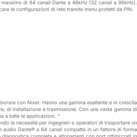
un massimo di 64 canali Dante a 48kHz (32 canali a 96kHz).
care le configurazioni di rete tramite menu protetti da PIN.
borare con Nixer. Hanno una gamma esaltante e in crescita
live, di installazione e trasmissione. Con una vasta gamma di
a a tutte le applicazioni. ”
nando la necessità per ingegneri o operatori di trasportare un
gio audio Dante® a 64 canali compatta in un fattore di forma
iagnostica completa e altoparlanti con port ottimizzati in