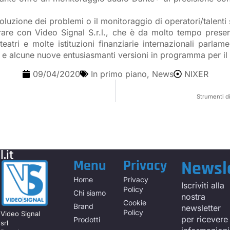
 risoluzione dei problemi o il monitoraggio di operatori/talen
rare con Video Signal S.r.l., che è da molto tempo present
 teatri e molte istituzioni finanziarie internazionali parl
ti e alcune nuove entusiasmanti versioni in programma per il
09/04/2020
In primo piano
,
News
NIXER
Strumenti di
.it
Menu
Privacy
Newsl
Home
Privacy
Iscriviti alla
Policy
Chi siamo
nostra
Cookie
Brand
newsletter
Policy
Video Signal
per ricevere
Prodotti
srl