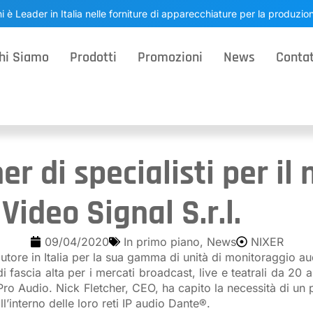
i è Leader in Italia nelle forniture di apparecchiature per la produzi
hi Siamo
Prodotti
Promozioni
News
Contat
er di specialisti per il
ideo Signal S.r.l.
09/04/2020
In primo piano
,
News
NIXER
utore in Italia per la sua gamma di unità di monitoraggio au
fascia alta per i mercati broadcast, live e teatrali da 20 a
 Pro Audio. Nick Fletcher, CEO, ha capito la necessità di un
’interno delle loro reti IP audio Dante®.