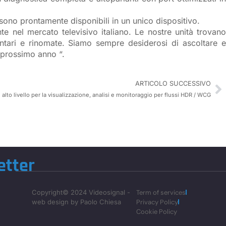
ti sono prontamente disponibili in un unico dispositivo.
e nel mercato televisivo italiano. Le nostre unità trovano
amentari e rinomate. Siamo sempre desiderosi di ascoltare e
 prossimo anno “.
ARTICOLO SUCCESSIVO
 alto livello per la visualizzazione, analisi e monitoraggio per flussi HDR / WCG
etter
Copyright© 2024 Videosignal -
Term of services
web design by Paolo Chiesa
Privacy Policy
Cookie Policy