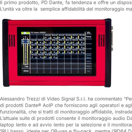
Il primo prodotto, PD Dante, fa tendenza e offre un dispo
L’unità va oltre la semplice affidabilità del monitoraggio m
Alessandro Trezzi di Video Signal S.r.l. ha commentato “P
di prodotti Dante® AoIP che forniscono agli operatori e agli
funzionalità, che si tratti di monitoraggio affidabile, instrad
L’attuale suite di prodotti consente il monitoraggio audio Da
laptop lento e ad avvio lento per la selezione e il monitor
1RU basso, ideale per OB-van e fly-pack, mentre l’RD64 Da