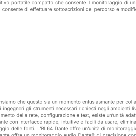
sitivo portatile compatto che consente il monitoraggio di 
a consente di effettuare sottoscrizioni del percorso e modifi
ensiamo che questo sia un momento entusiasmante per colla
 ingegneri gli strumenti necessari richiesti negli ambienti 
amento della rete, configurazione e test, esiste un’unità adatt
nte con interfacce rapide, intuitive e facili da usare, elimi
aggio delle fonti. L’RL64 Dante offre un’unità di monitorag
nte offre un monitoraggio audio Dante® di precisione con d