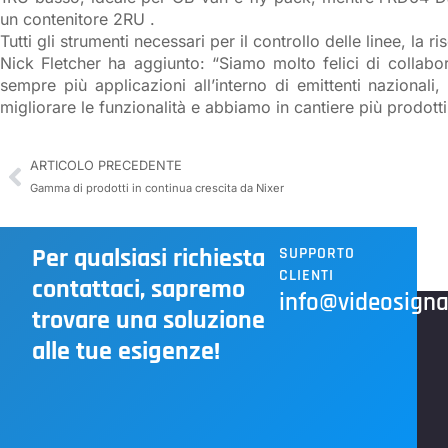
un contenitore 2RU .
Tutti gli strumenti necessari per il controllo delle linee, la
Nick Fletcher ha aggiunto: “Siamo molto felici di collabo
sempre più applicazioni all’interno di emittenti nazionali,
migliorare le funzionalità e abbiamo in cantiere più prodot
ARTICOLO PRECEDENTE
Gamma di prodotti in continua crescita da Nixer
Per qualsiasi richiesta
SUPPORTO
CLIENTI
contattaci, sapremo
info@videosignal
trovare una soluzione
alle tue esigenze!