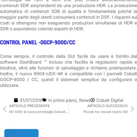
contenuti SDR sorprendenti da una produzione HDR. La produzione
automatica di contenuti SDR di qualità è fondamentale poiché la
maggior parte degli utenti consumerà contenuti in DSP. I risparmi sui
costi si ottengono non eseguendo produzioni simultanee di HDR e
SDR o assumendo coloristi esperti di HDR.
CONTROL PANEL -OGCP-9000/CC
Come sempre, il controllo della GUI facile da usare è fornito dal
software DashBoard ™ incluso che facilita le regolazioni rapide e
intuitive, oltre alle funzioni di salvataggio e richiamo preimpostate.
Inoltre, il nuovo 9904-UDX-4K è compatibile con i pannelli Cobalt
OGCP-9000 / CC, quindi il sistemaè semplice da configurare e
utilizzare.
31/07/2019
In primo piano
,
News
Cobalt Digital
ARTICOLO PRECEDENTE
ARTICOLO SUCCESSIVO
HS-3200: la nuova ammiraglia Datavideo
Piccole ma robuste matrici SDI