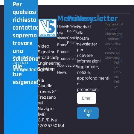
Per
qualsiasi
Menu
Privacy
Newsletter
richiesta
Copyright©
Ter
contattaci,
Home
Privacy
Iscriviti
2024
m
Policy
alla
Chi
sapremo
Videosignal
of
siamo
Cookie
nostra
- web
ser
trovare
Policy
newsletter
design
vice
Brand
Video
by
s
una
per
Signal srl
Prodotti
Paolo
Priv
ricevere
soluzione
SUPPORTO
Broadcast
Chiesa
acy
Promozioni
informazioni
CLIENTI
Engineering
Poli
alle
Applicazioni
aggiornate,
cy
info@videosignal.it
Solutions
notizie,
News
Coo
tue
kie
approfondimenti
Via
esigenze!
Poli
o
Claudio
cy
promozioni.
Treves 81
Trezzano
sul
Naviglio
Sign
(MI)
Up
C.F./P.Iva
12025750154