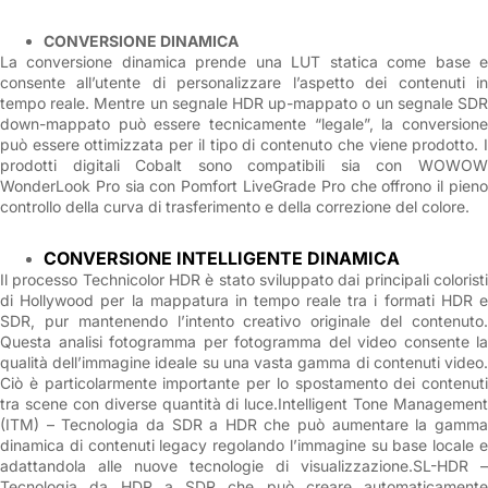
CONVERSIONE DINAMICA
La conversione dinamica prende una LUT statica come base e
consente all’utente di personalizzare l’aspetto dei contenuti in
tempo reale. Mentre un segnale HDR up-mappato o un segnale SDR
down-mappato può essere tecnicamente “legale”, la conversione
può essere ottimizzata per il tipo di contenuto che viene prodotto. I
prodotti digitali Cobalt sono compatibili sia con WOWOW
WonderLook Pro sia con Pomfort LiveGrade Pro che offrono il pieno
controllo della curva di trasferimento e della correzione del colore.
CONVERSIONE INTELLIGENTE DINAMICA
Il processo Technicolor HDR è stato sviluppato dai principali coloristi
di Hollywood per la mappatura in tempo reale tra i formati HDR e
SDR, pur mantenendo l’intento creativo originale del contenuto.
Questa analisi fotogramma per fotogramma del video consente la
qualità dell’immagine ideale su una vasta gamma di contenuti video.
Ciò è particolarmente importante per lo spostamento dei contenuti
tra scene con diverse quantità di luce.Intelligent Tone Management
(ITM) – Tecnologia da SDR a HDR che può aumentare la gamma
dinamica di contenuti legacy regolando l’immagine su base locale e
adattandola alle nuove tecnologie di visualizzazione.SL-HDR –
Tecnologia da HDR a SDR che può creare automaticamente