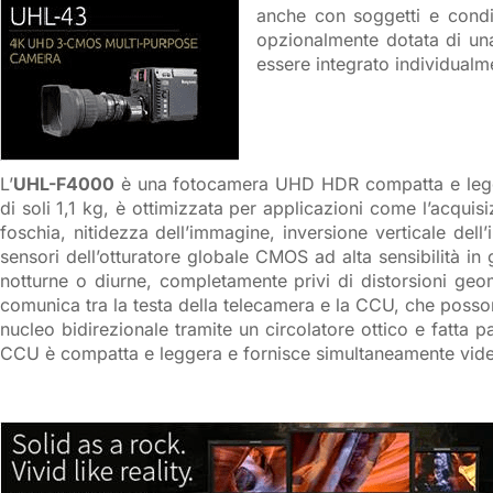
anche con soggetti e condi
opzionalmente dotata di una 
essere integrato individualmen
L’
UHL-F4000
è una fotocamera UHD HDR compatta e legger
di soli 1,1 kg, è ottimizzata per applicazioni come l’acquis
foschia, nitidezza dell’immagine, inversione verticale del
sensori dell’otturatore globale CMOS ad alta sensibilità i
notturne o diurne, completamente privi di distorsioni geo
comunica tra la testa della telecamera e la CCU, che posson
nucleo bidirezionale tramite un circolatore ottico e fatta p
CCU è compatta e leggera e fornisce simultaneamente vi