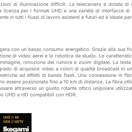
zioni di illuminazione difficili. La telecamera è dotata
licenza per i formati UHD e una varietà di interfacce di us
te in tutti i flussi di lavoro esistenti e futuri ed è ideale p
a con un basso consumo energetico. Grazie alla sua form
izione di video aerei e la robotica da studio. Le caratterist
l’immagine, rimozione del rumore e zoom digitale. La testa 
n grado di acquisire video a colori di qualità broadcast in
metriche ed effetti di banda flash. Una connessione in fi
o essere posizionate fino a 10 km di distanza. La fibra otti
assare attraverso un giunto rotante ottico unipolare utilizz
deo UHD e HD compatibili con HDR.