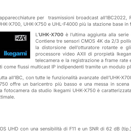
 apparecchiature per trasmissioni broadcast all’IBC2022, 
e UHK-X700, UHK-X750 e UHL-F4000 più la stazione base in
L’
UHK-X700
è l’ultima aggiunta alla ser
Contiene tre sensori CMOS 4K da 2/3 pollic
la distorsione dell’otturatore rotante e g
processore video AXII di prorpietà Ikegami
telecamera e la registrazione a frame rate
ti come flussi multicast IP indipendenti tramite un modulo 
tta all’IBC, con tutte le funzionalità avanzate dell’UHK-X7
X750 offre un baricentro più basso e una messa in scena 
, la fotocamera da studio Ikegami UHK-X750 è caratterizzat
timale.
S UHD con una sensibilità di F11 e un SNR di 62 dB (tip.) p