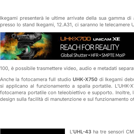
Ikegami presenterà le ultime arrivate della sua gamma di
presso lo stand Ikegami, 12.A31, ci saranno le telecamer
100, è possibile trasmettere video, audio e metadati separa
Anche la fotocamera full studio
UHK-X750
di Ikegami debu
si applicano al funzionamento a spalla portatile. L’UHK-
fotocamera portatile con teleobiettivo e supporto. Inoltre
design sulla facilità di manutenzione e sul funzionamento ot
L’
UHL-43
ha tre sensori CMO