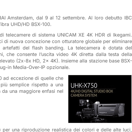
RAI Amsterdam, dal 9 al 12 settembre. Al loro debutto IBC
 fibra UHD/HD BSX-100.
ie di telecamere di sistema UNICAM XE 4K HDR di Ikegami.
i di nuova concezione con otturatore globale per eliminare
li artefatti del flash banding. La telecamera è dotata del
, che consente l’uscita video 4K diretta dalla testa della
 elevato (2x-8x HD, 2x 4K). Insieme alla stazione base BSX-
plug-in Media-Over-IP opzionale.
00 ad eccezione di quelle che
più semplice rispetto a una
a da una maggiore enfasi nel
er una riproduzione realistica dei colori e delle alte luci,