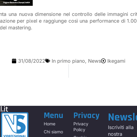
 una nuova dimensione nel controllo delle immagini criti
uminazione per pixel e raggiunge così una performance di 1.
del mastering.
31/08/2022
In primo piano
,
News
Ikegami
.it
Menu
Privacy
Newsl
Home
Privacy
Iscriviti alla
Policy
Chi siamo
nostra