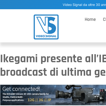
Video Signal da oltre 30 ann
Home
C
Ikegami presente all’I
broadcast di ultima g