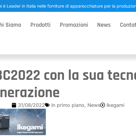
i è Leader in Italia nelle forniture di apparecchiature per la produzi
hi Siamo
Prodotti
Promozioni
News
Contat
BC2022 con la sua tecn
enerazione
31/08/2022
In primo piano
,
News
Ikegami