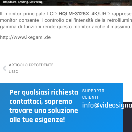
Il monitor principale LCD
HQLM-3125X
4K/UHD rappresenta
monitor consente il controllo dell’intensità della retroill
gamma di funzioni rende questo monitor anche il massimo 
http://www.ikegami.de
ARTICOLO PRECEDENTE
LIBEC
Per qualsiasi richiesta
SUPPORTO
CLIENTI
contattaci, sapremo
info@videosignal
trovare una soluzione
alle tue esigenze!