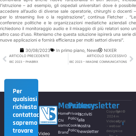
l’istruzione – ad esempio, gli ospedali universitari dove è possibile
accedere all’audio di diverse sale operatorie, chirurghi o docenti –
per lo streaming live o la registrazione”, continua Fletcher . “Le
conferenze politiche e le organizzazioni mediatiche aziendali che
richiedono il monitoraggio audio e il mixaggio di più relatori sono un
altro caso d’uso. Riteniamo che questa soluzione ispirerà una serie di
nuove applicazioni e fornirà efficienza per molti settori diversi”.
30/08/2023
In primo piano
,
News
NIXER
ARTICOLO PRECEDENTE
ARTICOLO SUCCESSIVO
IBC 2023 – PHABRIX
IBC 2023 – IMAGINE COMMUNICATIONS
Per
qualsiasi
Menu
Privacy
Newsletter
richiesta
Copyright©
Ter
contattaci,
Home
Privacy
Iscriviti
2024
m
Policy
alla
Chi
sapremo
Videosignal
of
siamo
Cookie
nostra
- web
ser
trovare
Policy
newsletter
design
vice
Brand
Video
by
s