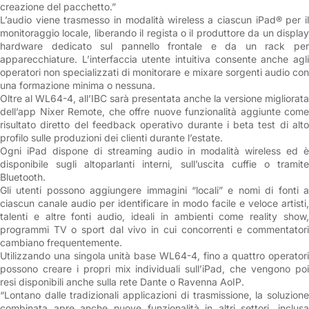
creazione del pacchetto.”
L’audio viene trasmesso in modalità wireless a ciascun iPad® per il
monitoraggio locale, liberando il regista o il produttore da un display
hardware dedicato sul pannello frontale e da un rack per
apparecchiature. L’interfaccia utente intuitiva consente anche agli
operatori non specializzati di monitorare e mixare sorgenti audio con
una formazione minima o nessuna.
Oltre al WL64-4, all’IBC sarà presentata anche la versione migliorata
dell’app Nixer Remote, che offre nuove funzionalità aggiunte come
risultato diretto del feedback operativo durante i beta test di alto
profilo sulle produzioni dei clienti durante l’estate.
Ogni iPad dispone di streaming audio in modalità wireless ed è
disponibile sugli altoparlanti interni, sull’uscita cuffie o tramite
Bluetooth.
Gli utenti possono aggiungere immagini “locali” e nomi di fonti a
ciascun canale audio per identificare in modo facile e veloce artisti,
talenti e altre fonti audio, ideali in ambienti come reality show,
programmi TV o sport dal vivo in cui concorrenti e commentatori
cambiano frequentemente.
Utilizzando una singola unità base WL64-4, fino a quattro operatori
possono creare i propri mix individuali sull’iPad, che vengono poi
resi disponibili anche sulla rete Dante o Ravenna AoIP.
“Lontano dalle tradizionali applicazioni di trasmissione, la soluzione
combinata apre anche nuove funzionalità in altri settori, inclusa