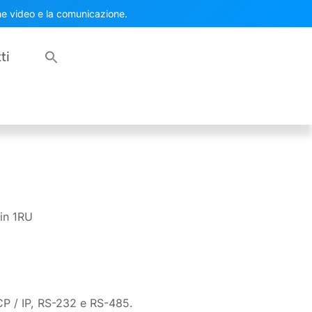
one video e la comunicazione.
ti
 in 1RU
CP / IP, RS-232 e RS-485.