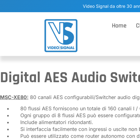
Video Signal da oltre 30 ann
Home
C
Digital AES Audio Swit
MSC-XE80:
80 canali AES configurabili/Switcher audio digi
80 flussi AES forniscono un totale di 160 canali I / 
Ogni gruppo di 8 flussi AES può essere configurato
Include alimentatori ridondanti.
Si interfaccia facilmente con ingressi o uscite non 
Può essere utilizzato come router autonomo con dive