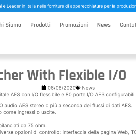
i è Leader in Italia nelle forniture di apparecchiature per la produzi
hi Siamo
Prodotti
Promozioni
News
Contat
cher With Flexible I/O
06/08/2020
News
tale AES con I/O flessibile e 80 porte I/O AES configurabili
O audio AES stereo o più a seconda dei flussi di dati AES.
 come ingressi o uscite.
bilanciati da 75 ohm.
rse opzioni di controllo: interfaccia della pagina Web, T