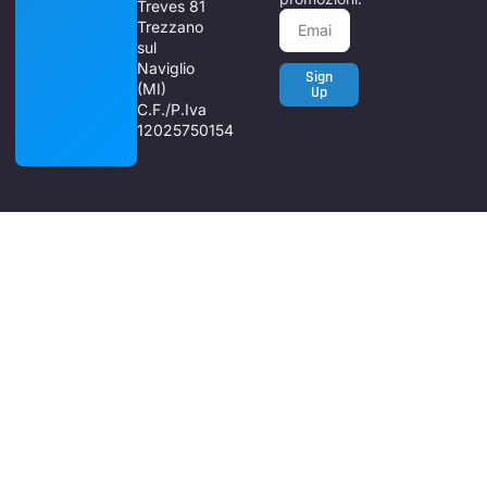
Treves 81
Trezzano
sul
Naviglio
Sign
(MI)
Up
C.F./P.Iva
12025750154