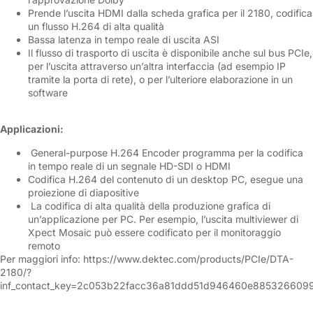
Prende l’uscita HDMI dalla scheda grafica per il 2180, codifica
un flusso H.264 di alta qualità
Bassa latenza in tempo reale di uscita ASI
Il flusso di trasporto di uscita è disponibile anche sul bus PCIe,
per l’uscita attraverso un’altra interfaccia (ad esempio IP
tramite la porta di rete), o per l’ulteriore elaborazione in un
software
Applicazioni:
General-purpose H.264 Encoder programma per la codifica
in tempo reale di un segnale HD-SDI o HDMI
Codifica H.264 del contenuto di un desktop PC, esegue una
proiezione di diapositive
La codifica di alta qualità della produzione grafica di
un’applicazione per PC. Per esempio, l’uscita multiviewer di
Xpect Mosaic può essere codificato per il monitoraggio
remoto
Per maggiori info:
https://www.dektec.com/products/PCIe/DTA-
2180/?
inf_contact_key=2c053b22facc36a81ddd51d946460e885326609