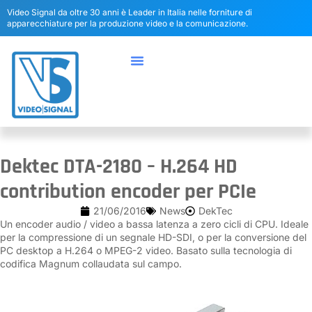
Video Signal da oltre 30 anni è Leader in Italia nelle forniture di
apparecchiature per la produzione video e la comunicazione.
Dektec DTA-2180 – H.264 HD
contribution encoder per PCIe
21/06/2016
News
DekTec
Un encoder audio / video a bassa latenza a zero cicli di CPU. Ideale
per la compressione di un segnale HD-SDI, o per la conversione del
PC desktop a H.264 o MPEG-2 video. Basato sulla tecnologia di
codifica Magnum collaudata sul campo.