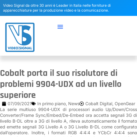
Video Signal da oltre 30 anni è Leader in Italia nelle forniture di
apparecchiature per la produzione video e la comunicazione.
Cobalt porta il suo risolutore di
problemi 9904-UDX ad un livello
superiore
07/09/2021
In primo piano
,
News
Cobalt Digital
,
OpenGear
La serie multiuso 9904-UDX di processori audio Up/Down/Cross
Converter/Frame Sync/Embed/De-Embed ora accetta segnali 3G di
livello B-DL oltre a 3G di livello A, rileva automaticamente il formato
ed emette segnali 3G Livello A o 3G Livello B-DL come configurato
dall’operatore. Inoltre, i formati RGB 4:4:4 e YCbCr 4:4:4 sono