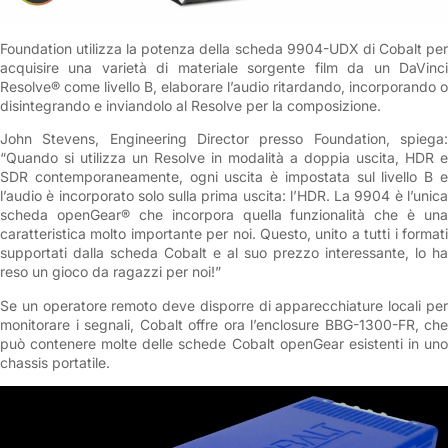
Foundation utilizza la potenza della scheda 9904-UDX di Cobalt per
acquisire una varietà di materiale sorgente film da un DaVinci
Resolve® come livello B, elaborare l’audio ritardando, incorporando o
disintegrando e inviandolo al Resolve per la composizione.
John Stevens, Engineering Director presso Foundation, spiega:
“Quando si utilizza un Resolve in modalità a doppia uscita, HDR e
SDR contemporaneamente, ogni uscita è impostata sul livello B e
l’audio è incorporato solo sulla prima uscita: l’HDR. La 9904 è l’unica
scheda openGear® che incorpora quella funzionalità che è una
caratteristica molto importante per noi. Questo, unito a tutti i formati
supportati dalla scheda Cobalt e al suo prezzo interessante, lo ha
reso un gioco da ragazzi per noi!”
Se un operatore remoto deve disporre di apparecchiature locali per
monitorare i segnali, Cobalt offre ora l’enclosure BBG-1300-FR, che
può contenere molte delle schede Cobalt openGear esistenti in uno
chassis portatile.