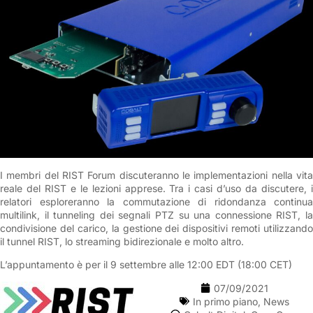
I membri del RIST Forum discuteranno le implementazioni nella vita
reale del RIST e le lezioni apprese. Tra i casi d’uso da discutere, i
relatori esploreranno la commutazione di ridondanza continua
multilink, il tunneling dei segnali PTZ su una connessione RIST, la
condivisione del carico, la gestione dei dispositivi remoti utilizzando
il tunnel RIST, lo streaming bidirezionale e molto altro.
L’appuntamento è per il 9 settembre alle 12:00 EDT (18:00 CET)
07/09/2021
In primo piano
,
News