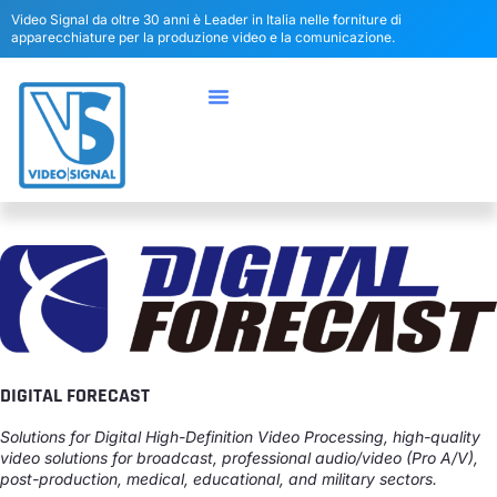
Video Signal da oltre 30 anni è Leader in Italia nelle forniture di
apparecchiature per la produzione video e la comunicazione.
DIGITAL FORECAST
Solutions for Digital High-Definition Video Processing, high-quality
video solutions for broadcast, professional audio/video (Pro A/V),
post-production, medical, educational, and military sectors.