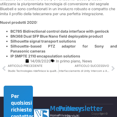
utilizzano la pluripremiata tecnologia di conversione del segnale
Bluebell e sono confezionati in un involucro robusto e compatto che
imita il profilo della telecamera per una perfetta integrazione.
Nuovi prodotti 2020:
BC785 Bidirectional control data interface with genlock
BN368 Dual SFP Blue Nano field deployable product
Silhouette signal transport solutions
Silhouette-based PTZ adaptor for Sony and
Panasonic cameras
IP SMPTE 2110 encapsulation solutions
14/09/2020
In primo piano
,
News
ARTICOLO PRECEDENTE
ARTICOLO SUCCESSIVO
Studio Technologies ridefinisce la qualità e la flessibilità nelle nuove Announcer’s Consoles
Interfacciamento di Unity Intercom a Analog Intercom utilizzando Dante & Studio Technologies
Per
qualsiasi
Menu
Privacy
Newsletter
richiesta
Copyright©
Ter
contattaci,
Home
Privacy
Iscriviti