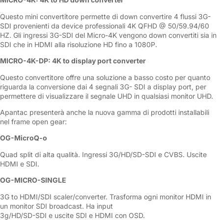
Questo mini convertitore permette di down convertire 4 flussi 3G-
SDI provenienti da device professionali 4K QFHD @ 50/59.94/60
HZ. Gli ingressi 3G-SDI del Micro-4K vengono down convertiti sia in
SDI che in HDMI alla risoluzione HD fino a 1080P.
MICRO-4K-DP: 4K to display port converter
Questo convertitore offre una soluzione a basso costo per quanto
riguarda la conversione dai 4 segnali 3G- SDI a display port, per
permettere di visualizzare il segnale UHD in qualsiasi monitor UHD.
Apantac presenterà anche la nuova gamma di prodotti installabili
nel frame open gear:
OG-MicroQ-o
Quad split di alta qualità. Ingressi 3G/HD/SD-SDI e CVBS. Uscite
HDMI e SDI.
OG-MICRO-SINGLE
3G to HDMI/SDI scaler/converter. Trasforma ogni monitor HDMI in
un monitor SDI broadcast. Ha input
3g/HD/SD-SDI e uscite SDI e HDMI con OSD.