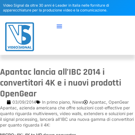
Video Signal da oltre 30 anni è Leader in Italia nelle forniture di
apparecchiature per la produzione video e la comunicazione.
Apantac lancia all’IBC 2014 i
convertitori 4K e i nuovi prodotti
OpenGear
03/09/2014
In primo piano
,
News
Apantac
,
OpenGear
Apantac, azienda americana che offre soluzioni cost-effective per
quanto riguarda multiviewers, video walls, extenders e soluzioni per
il signal processing, lancerà all’IBC una nuova gamma di convertitori
per quanto riguarda il 4K:
MICRO-4K: 4K to HD down converter