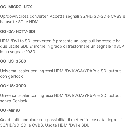
OG-MICRO-UDX
Up/down/cross converter. Accetta segnali 3G/HD/SD-SDIe CVBS e
ha uscite SDI e HDMI.
OG-DA-HDTV-SDI
HDMI/DVI to SDI converter. è presente un loop sull’ingresso e ha
due uscite SDI. E’ inoltre in grado di trasformare un segnale 1080P
in un segnale 1080 I.
OG-US-3500
Universal scaler con ingressi HDMI/DVI/VGA/YPbPr e SDI output
con genlock
OG-US-3000
Universal scaler con ingressi HDMI/DVI/VGA/YPbPr e SDI output
senza Genlock
OG-MiniQ
Quad split modulare con possibilità di metterli in cascata. Ingressi
3G/HD/SD-SDI e CVBS. Uscite HDMI/DVI e SDI.