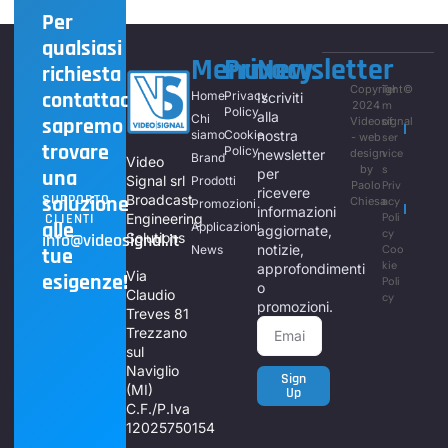
Per
qualsiasi
Menu
Privacy
Newsletter
richiesta
Copyright©
Ter
contattaci,
Home
Privacy
Iscriviti
2024
m
Policy
alla
Chi
sapremo
Videosignal
of
siamo
Cookie
nostra
- web
ser
trovare
Policy
newsletter
design
vice
Brand
Video
by
s
una
per
Signal srl
Prodotti
Paolo
Priv
ricevere
soluzione
SUPPORTO
Broadcast
Chiesa
acy
Promozioni
informazioni
CLIENTI
Engineering
Poli
alle
Applicazioni
aggiornate,
cy
info@videosignal.it
Solutions
notizie,
News
Coo
tue
kie
approfondimenti
Via
esigenze!
Poli
o
Claudio
cy
promozioni.
Treves 81
Trezzano
sul
Naviglio
Sign
(MI)
Up
C.F./P.Iva
12025750154