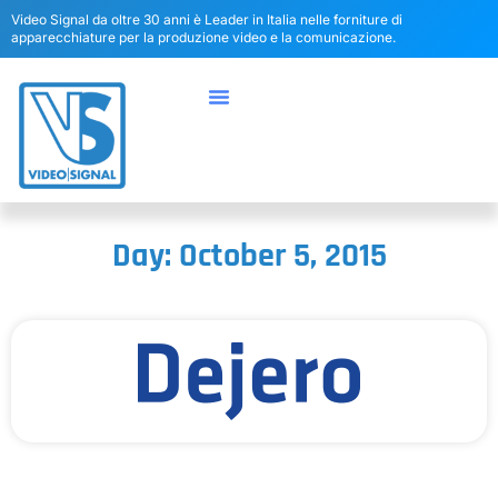
Video Signal da oltre 30 anni è Leader in Italia nelle forniture di
apparecchiature per la produzione video e la comunicazione.
Day: October 5, 2015